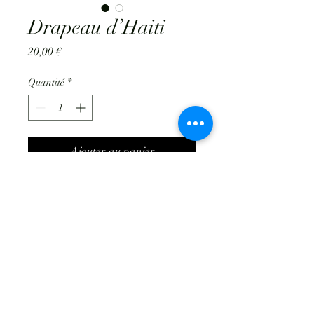
Drapeau d’Haiti
Prix
20,00 €
Quantité
*
Ajouter au panier
afhademca@gmail.com
© 2024 par AFHADEMCA. Créé avec Wix.com